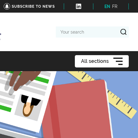
EN
FR
SUBSCRIBE TO NEWS
Your
search
All sections