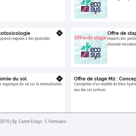
cotoxicologie
Offre de sta
Know more
preus) exposés à des pesticides
Impacts des pesti
diversité microbie
imie du sol
Offre de stage M2 : Conce
Know more
e organique du sol sur la minéralisation
Conception d’un modèle de bilan hydriq
eau des ces surfaces
 2010 | By: Comm Ecosys - S. Formisano