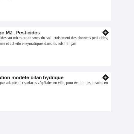
ge M2 : Pesticides
Know more
cides sur micro-organismes du sol : croisement des données pesticides,
nne et activité enzymatiques dans les sols français
ption modèle bilan hydrique
Know more
ue adapté aux surfaces végétales en ville, pour évaluer les besoins en