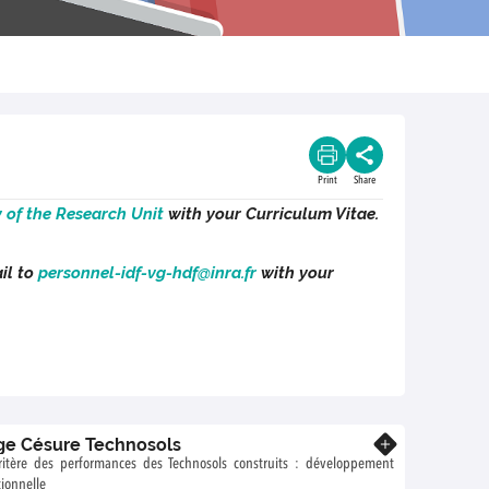
Print
Share
 of the Research Unit
with your Curriculum Vitae.
il to
personnel-idf-vg-hdf@inra.fr
with your
age Césure Technosols
Know more
critère des performances des Technosols construits : développement
tionnelle