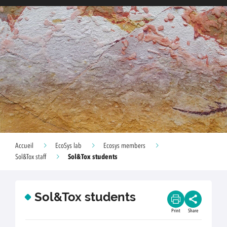
Accueil
EcoSys lab
Ecosys members
Sol&Tox students
Sol&Tox staff
Sol&Tox students
Print
Share