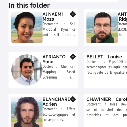
In this folder
Al NAEMI
AN
Know more
Moza
Rid
Doctorante : Soil
Doc
Microbial Dynamics
LEROI
and soil natural
the 
attenuation capacity
Retur
Inve
microb
APRIANTO
BELLET Louise
Know more
decom
Yoce
Doctorant / Peps CDD : 
orga
Doctorant : Chemical-
accompagner les agriculte
amend
Mapping Based
reconquête de la qualité 
Screening and
pesticides : vers une logique
Prioritization
de résultats et de multi-pe
Approach: A Model for
the Assessment of
BLANCHARD
CHAVINIER Carol
Endocrine-Disrupting
Know more
Adrien
Potency of Organic
Doctorant / Inrae : Deve
Doctorant : Effets
Contaminants
sol et transfert des 
écotoxicologiques et
pesticides et des pr
conséquences
transformation vers l
écologiques des
drainage d’une parcelle cu