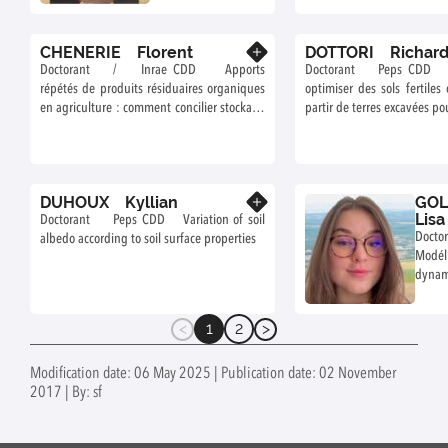
microplastiques sur le
l’implantation d’une 
fonctionnement des
Miscanthus : suivi expér
CHENERIE Florent
DOTTORI Richar
sols
Know more
modélisation
Doctorant / Inrae CDD Apports
Doctorant Peps CDD E
répétés de produits résiduaires organiques
optimiser des sols fertiles 
en agriculture : comment concilier stockage
partir de terres excavées po
de carbone organique dans les sols,
les villes et favoriser la 
fourniture d’azote aux cultures et faibles
urbaine
pertes vers l’environnement ?
DUHOUX Kyllian
GOL
Know more
Lisa
Doctorant Peps CDD Variation of soil
Doct
albedo according to soil surface properties
Modél
dynam
évolu
les ve
1
2
expo
(current)
mél
pestic
Modification date: 06 May 2025 | Publication date: 02 November
2017 | By: sf