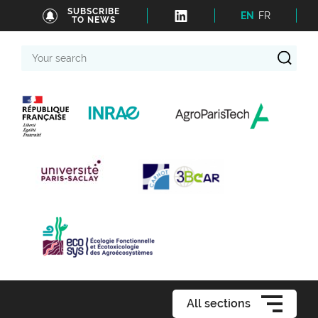
SUBSCRIBE
EN
FR
TO NEWS
Your
search
All sections