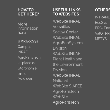
HOW TO
USEFUL LINKS
OTHERS
GET HERE?
TO WEBSITES
INTRAN
WebSite INRAE
EcoSys
More
Versailles-
information
BRC4Env
Saclay Center
here
ValOr P
WebSite INRAE
METYS
UMR EcoSys
AgroEcoSystem
Campus
Division
INRAE -
WebSite INRAE
AgroParisTech
Plant Health and
22 place de
the Environment
l’Agronomie
Division
91120
WebSite INRAE
Palaiseau
National
WebSite SIAFEE
AgroParisTech
WebSite
AgroParisTech