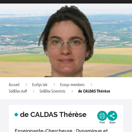
Accueil
EcoSys lab
Ecosys members
de CALDAS Thérèse
Sol&Tox staff
Sol&Tox Scientists
de CALDAS Thérèse
Print
Share
Enseignante-Chercheure : Dynamique et