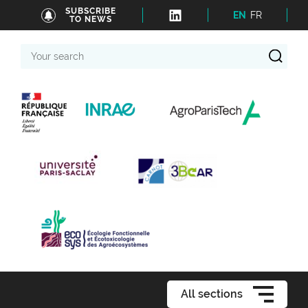
SUBSCRIBE
EN
FR
TO NEWS
Your
search
All sections