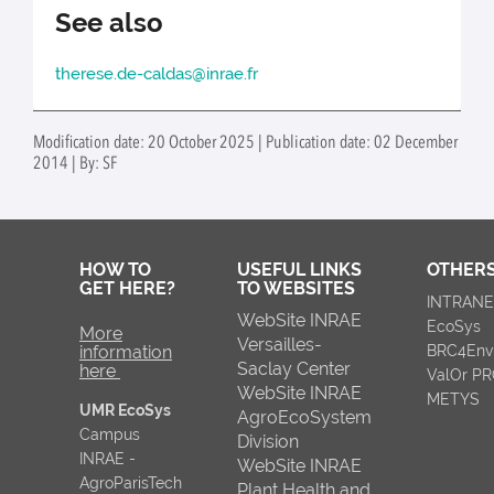
See also
therese.de-caldas@inrae.fr
Modification date: 20 October 2025 | Publication date: 02 December
2014 | By: SF
HOW TO
USEFUL LINKS
OTHERS
GET HERE?
TO WEBSITES
INTRAN
WebSite INRAE
EcoSys
More
Versailles-
information
BRC4Env
Saclay Center
here
ValOr P
WebSite INRAE
METYS
UMR EcoSys
AgroEcoSystem
Campus
Division
INRAE -
WebSite INRAE
AgroParisTech
Plant Health and