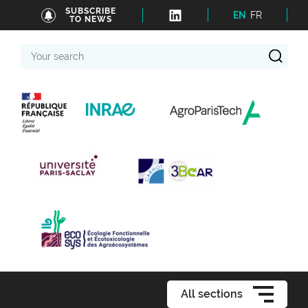
SUBSCRIBE
EN
FR
TO NEWS
Your
search
All sections