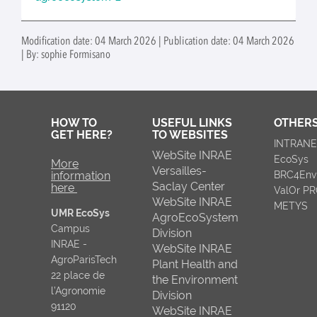
Modification date: 04 March 2026 | Publication date: 04 March 2026
| By: sophie Formisano
HOW TO
USEFUL LINKS
OTHERS
GET HERE?
TO WEBSITES
INTRAN
WebSite INRAE
EcoSys
More
Versailles-
information
BRC4Env
Saclay Center
here
ValOr P
WebSite INRAE
METYS
UMR EcoSys
AgroEcoSystem
Campus
Division
INRAE -
WebSite INRAE
AgroParisTech
Plant Health and
22 place de
the Environment
l’Agronomie
Division
91120
WebSite INRAE