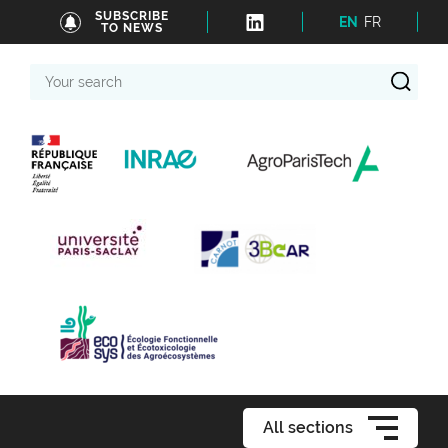
SUBSCRIBE
EN
FR
TO NEWS
Your
search
All sections