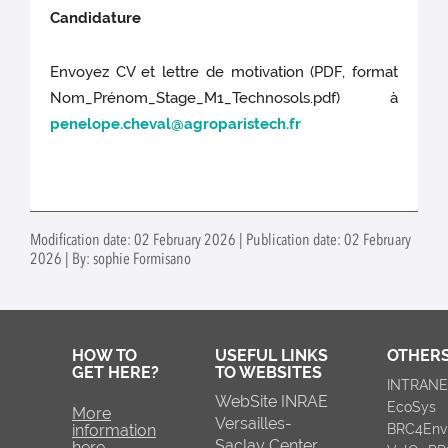
Candidature
Envoyez CV et lettre de motivation (PDF, format
Nom_Prénom_Stage_M1_Technosols.pdf) à
penelope.cheval@agroparistech.fr
Modification date: 02 February 2026 | Publication date: 02 February
2026 | By: sophie Formisano
HOW TO
USEFUL LINKS
OTHERS
GET HERE?
TO WEBSITES
INTRAN
WebSite INRAE
EcoSys
More
Versailles-
information
BRC4Env
Saclay Center
here