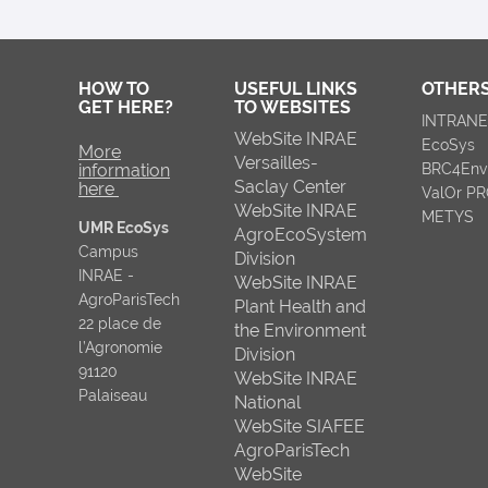
HOW TO
USEFUL LINKS
OTHERS
GET HERE?
TO WEBSITES
INTRAN
WebSite INRAE
EcoSys
More
Versailles-
information
BRC4Env
Saclay Center
here
ValOr P
WebSite INRAE
METYS
UMR EcoSys
AgroEcoSystem
Campus
Division
INRAE -
WebSite INRAE
AgroParisTech
Plant Health and
22 place de
the Environment
l’Agronomie
Division
91120
WebSite INRAE
Palaiseau
National
WebSite SIAFEE
AgroParisTech
WebSite