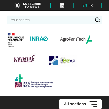
SUBSCRIBE
EN
FR
TO NEWS
Your
search
All sections