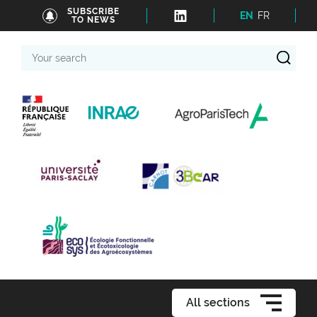
SUBSCRIBE
EN
FR
TO NEWS
Your
search
All sections