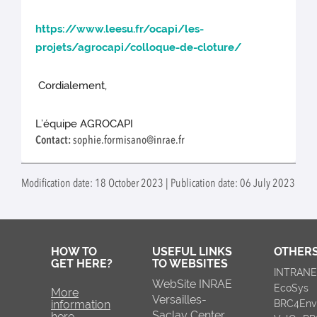
https://www.leesu.fr/ocapi/les-
projets/agrocapi/colloque-de-cloture/
Cordialement,
L’équipe AGROCAPI
Contact:
sophie.formisano@inrae.fr
Modification date: 18 October 2023 | Publication date: 06 July 2023
HOW TO
USEFUL LINKS
OTHERS
GET HERE?
TO WEBSITES
INTRAN
WebSite INRAE
EcoSys
More
Versailles-
information
BRC4Env
Saclay Center
here