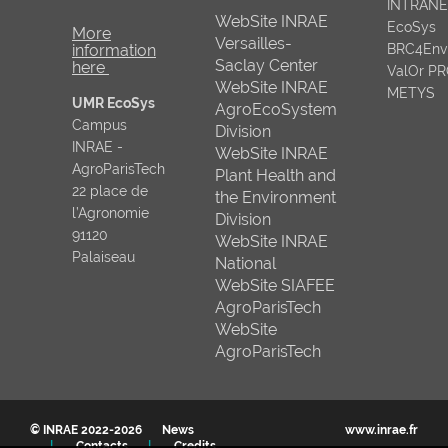
INTRAN
WebSite INRAE
EcoSys
More
Versailles-
information
BRC4Env
Saclay Center
here
ValOr P
WebSite INRAE
METYS
UMR EcoSys
AgroEcoSystem
Campus
Division
INRAE -
WebSite INRAE
AgroParisTech
Plant Health and
22 place de
the Environment
l’Agronomie
Division
91120
WebSite INRAE
Palaiseau
National
WebSite SIAFEE
AgroParisTech
WebSite
AgroParisTech
© INRAE 2022-2026
News
www.inrae.fr
Contacts
Credits