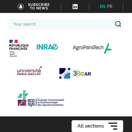
SUBSCRIBE
EN
FR
TO NEWS
Your
search
All sections