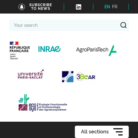
SUBSCRIBE
EN
FR
TO NEWS
Your
search
All sections