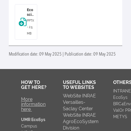
Eco
scie
nce
PPTX
du
- 2.5
13
déc
MB
em
bre
202
4
Modification date: 09 May 2025 | Publication date: 09 May 2025
HOW TO
USEFUL LINKS
OTHERS
GET HERE?
TO WEBSITES
INTRAN
WebSite INRAE
EcoSys
More
Versailles-
information
BRC4Env
Saclay Center
here
ValOr P
WebSite INRAE
METYS
UMR EcoSys
AgroEcoSystem
Campus
Division